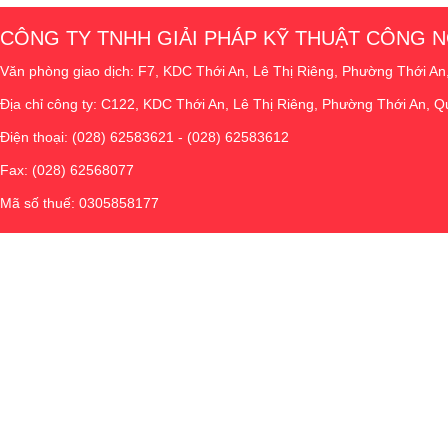
CÔNG TY TNHH GIẢI PHÁP KỸ THUẬT CÔNG
Văn phòng giao dịch: F7, KDC Thới An, Lê Thị Riêng, Phường Thới An
Địa chỉ công ty: C122, KDC Thới An, Lê Thị Riêng, Phường Thới An, Q
Điện thoại: (028) 62583621 - (028) 62583612
Fax: (028) 62568077
Mã số thuế: 0305858177